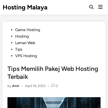
Skip
Hosting Malaya
Mai
to
Open
Men
Search
content
Posted
Game Hosting
in
Hosting
Laman Web
Tips
VPS Hosting
Tips Memilih Pakej Web Hosting
Terbaik
by
Amir
•
April 19, 2023
•
0