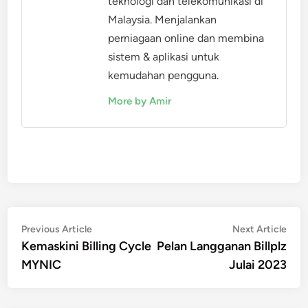
teknologi dan telekomunikasi di
Malaysia. Menjalankan
perniagaan online dan membina
sistem & aplikasi untuk
kemudahan pengguna.
More by Amir
Post
Previous
Nex
Previous Article
Next Article
article:
artic
Kemaskini Billing Cycle
Pelan Langganan Billplz
navigation
MYNIC
Julai 2023