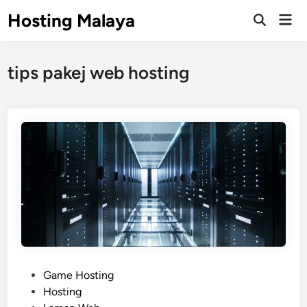
Skip
Hosting Malaya
Mai
to
Open
Men
Search
content
tips pakej web hosting
P
Game Hosting
o
Hosting