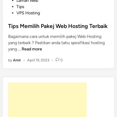
s
Laman Web
t
Tips
e
VPS Hosting
d
i
Tips Memilih Pakej Web Hosting Terbaik
n
Bagaimana cara untuk memilih pakej Web Hosting
yang terbaik ? Pastikan anda tahu spesifikasi hosting
T
yang …
Read more
i
by
Amir
•
April 19, 2023
•
0
p
s
M
e
m
i
l
i
h