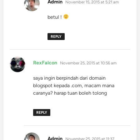
says:
Admin
November 15, 2015 at 5:21 am
betul !
REPLY
says:
RexFalcon
November 25, 2015 at 10:56 am
saya ingin berpindah dari domain
blogspot kepada .com, macam mana
caranya? harap tuan boleh tolong
REPLY
says:
Admin
November 25, 2015 at 11:37