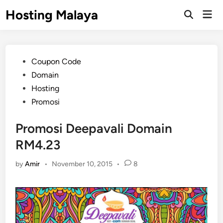
Skip
Hosting Malaya
Mai
to
Open
Men
Search
content
Posted
Coupon Code
in
Domain
Hosting
Promosi
Promosi Deepavali Domain
RM4.23
by
Amir
•
November 10, 2015
•
8