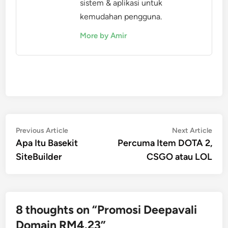
sistem & aplikasi untuk
kemudahan pengguna.
More by Amir
Post
Previous
Nex
Previous Article
Next Article
article:
artic
Apa Itu Basekit
Percuma Item DOTA 2,
navigation
SiteBuilder
CSGO atau LOL
8 thoughts on “
Promosi Deepavali
Domain RM4.23
”