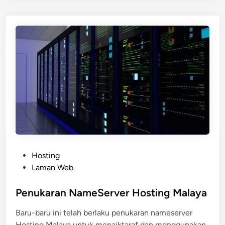
p
l
z
M
e
m
b
e
r
i
k
a
n
P
Hosting
K
o
Laman Web
r
s
e
t
Penukaran NameServer Hosting Malaya
d
e
Baru-baru ini telah berlaku penukaran nameserver
i
d
Hosting Malaya untuk menaiktaraf dan menggunakan