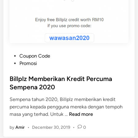
P
Coupon Code
o
Promosi
s
t
Billplz Memberikan Kredit Percuma
e
Sempena 2020
d
Sempena tahun 2020, Billplz memberikan kredit
i
percuma kepada pengguna mereka dengan tempoh
n
B
masa yang terhad. Untuk …
Read more
i
by
Amir
•
December 30, 2019
•
0
l
l