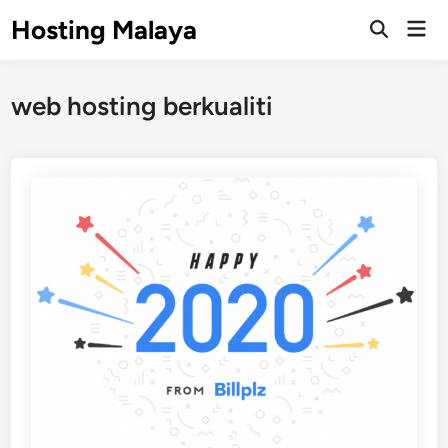
Skip
Hosting Malaya
Mai
to
Open
Men
Search
content
web hosting berkualiti