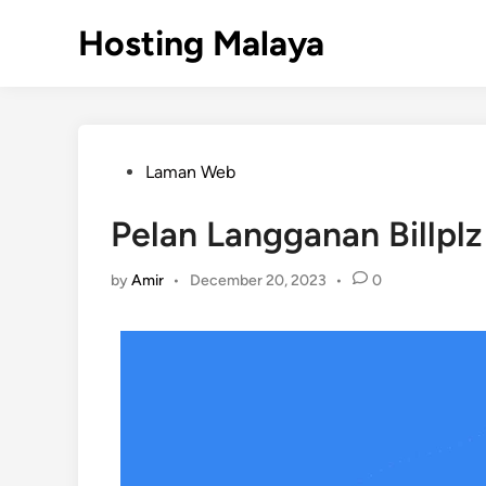
Skip
Hosting Malaya
to
content
Posted
Laman Web
in
Pelan Langganan Billpl
by
Amir
•
December 20, 2023
•
0