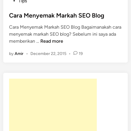
o
Tips
s
t
Cara Menyemak Markah SEO Blog
e
Cara Menyemak Markah SEO Blog Bagaimanakah cara
d
menyemak markah SEO blog? Sebelum ini saya ada
i
C
memberikan …
Read more
n
a
by
Amir
•
December 22, 2015
•
19
r
a
M
e
n
y
e
m
a
k
M