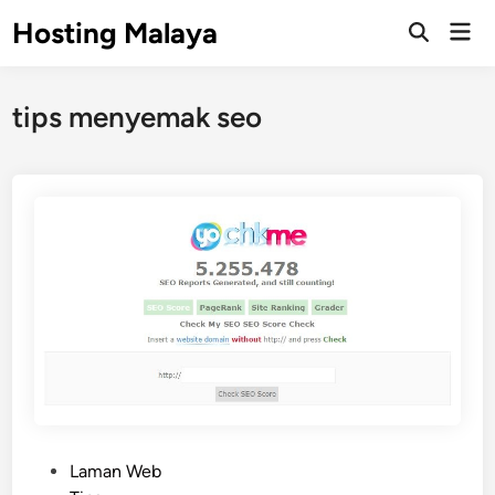
Skip
Hosting Malaya
Mai
to
Open
Men
Search
content
tips menyemak seo
P
Laman Web