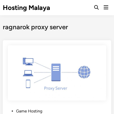
Skip
Hosting Malaya
Mai
to
Open
Men
Search
content
ragnarok proxy server
P
Game Hosting