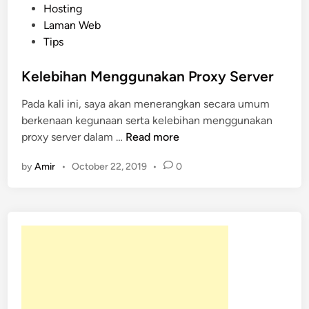
o
Hosting
s
Laman Web
t
Tips
e
d
Kelebihan Menggunakan Proxy Server
i
Pada kali ini, saya akan menerangkan secara umum
n
berkenaan kegunaan serta kelebihan menggunakan
K
proxy server dalam …
Read more
e
by
Amir
•
October 22, 2019
•
0
l
e
b
i
h
a
n
M
e