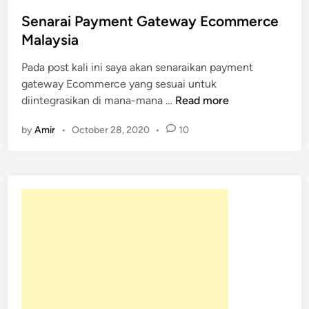
s
t
Senarai Payment Gateway Ecommerce
e
Malaysia
d
Pada post kali ini saya akan senaraikan payment
i
gateway Ecommerce yang sesuai untuk
n
S
diintegrasikan di mana-mana …
Read more
e
by
Amir
•
October 28, 2020
•
10
n
a
r
a
i
P
a
y
m
e
n