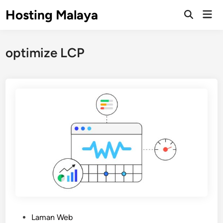
Skip
Hosting Malaya
Mai
to
Open
Men
Search
content
optimize LCP
P
Laman Web