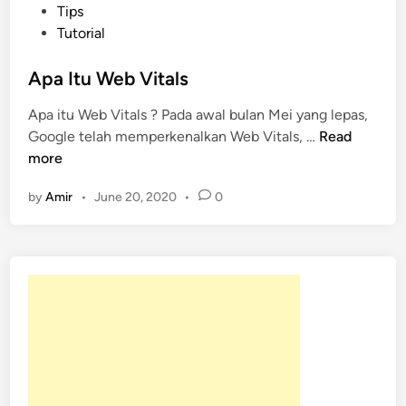
o
Tips
s
Tutorial
t
e
Apa Itu Web Vitals
d
Apa itu Web Vitals ? Pada awal bulan Mei yang lepas,
i
A
Google telah memperkenalkan Web Vitals, …
Read
n
p
more
a
by
Amir
•
June 20, 2020
•
0
I
t
u
W
e
b
V
i
t
a