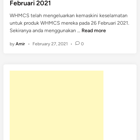
t
Februari 2021
e
WHMCS telah mengeluarkan kemaskini keselamatan
d
untuk produk WHMCS mereka pada 26 Februari 2021.
i
K
Sekiranya anda menggunakan …
Read more
n
e
by
Amir
•
February 27, 2021
•
0
m
a
s
k
i
n
i
K
e
s
e
l
a