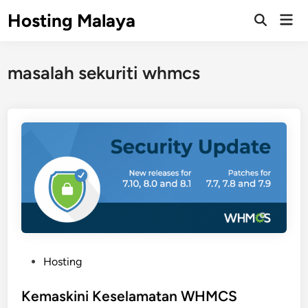
Skip
Hosting Malaya
Mai
to
Open
Men
Search
content
masalah sekuriti whmcs
P
Hosting
o
s
Kemaskini Keselamatan WHMCS