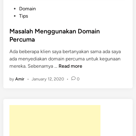
P
Domain
o
Tips
s
t
Masalah Menggunakan Domain
e
Percuma
d
Ada beberapa klien saya bertanyakan sama ada saya
i
ada menyediakan domain percuma untuk kegunaan
n
M
mereka. Sebenarnya …
Read more
a
by
Amir
•
January 12, 2020
•
0
s
a
l
a
h
M
e
n