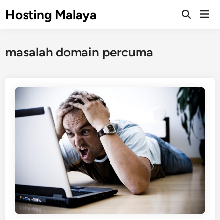
Skip
Hosting Malaya
Mai
to
Open
Men
Search
content
masalah domain percuma