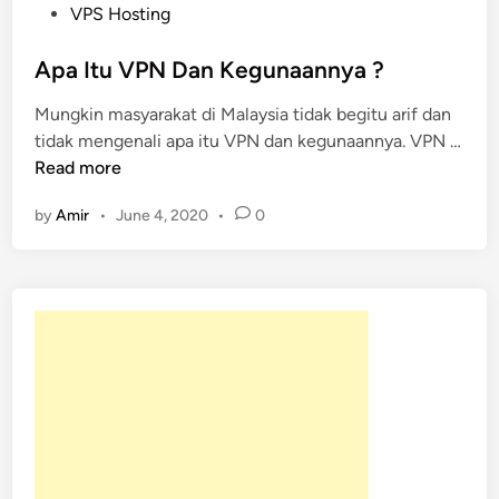
o
VPS Hosting
s
t
Apa Itu VPN Dan Kegunaannya ?
e
Mungkin masyarakat di Malaysia tidak begitu arif dan
d
tidak mengenali apa itu VPN dan kegunaannya. VPN …
i
A
Read more
n
p
by
Amir
•
June 4, 2020
•
0
a
I
t
u
V
P
N
D
a
n
K