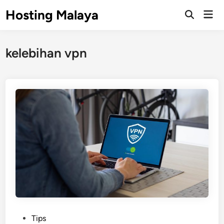
Skip
Hosting Malaya
Mai
to
Open
Men
Search
content
kelebihan vpn
P
Tips