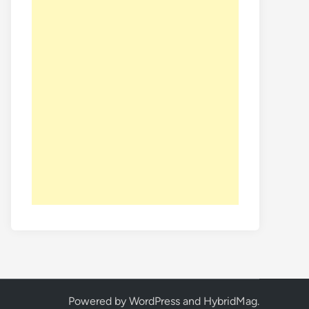
Powered by
WordPress
and
HybridMag
.