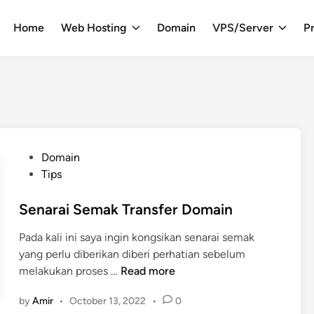
Home
Web Hosting
Domain
VPS/Server
Pr
P
Domain
o
Tips
s
t
Senarai Semak Transfer Domain
e
Pada kali ini saya ingin kongsikan senarai semak
d
yang perlu diberikan diberi perhatian sebelum
i
S
melakukan proses …
Read more
n
e
by
Amir
•
October 13, 2022
•
0
n