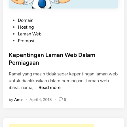
e
S
e
P
Domain
r
o
Hosting
v
s
Laman Web
e
t
Promosi
r
e
H
d
Kepentingan Laman Web Dalam
o
i
Perniagaan
s
n
t
Ramai yang masih tidak sedar kepentingan laman web
i
untuk diaplikasikan dalam perniagaan. Laman web
n
K
ibarat nama, …
Read more
g
e
M
by
Amir
•
April 4, 2018
•
6
p
a
e
l
n
a
t
y