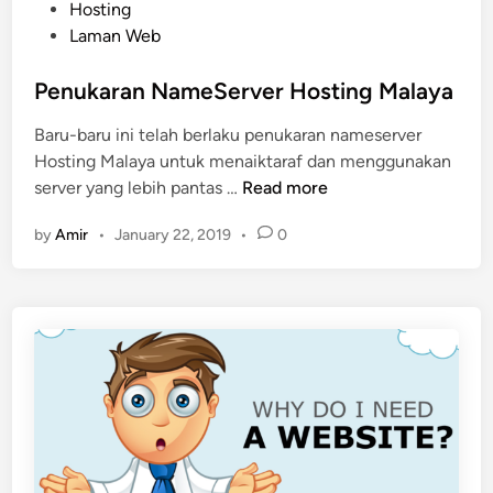
P
Hosting
o
Laman Web
s
t
Penukaran NameServer Hosting Malaya
e
Baru-baru ini telah berlaku penukaran nameserver
d
Hosting Malaya untuk menaiktaraf dan menggunakan
i
P
server yang lebih pantas …
Read more
n
e
by
Amir
•
January 22, 2019
•
0
n
u
k
a
r
a
n
N
a
m