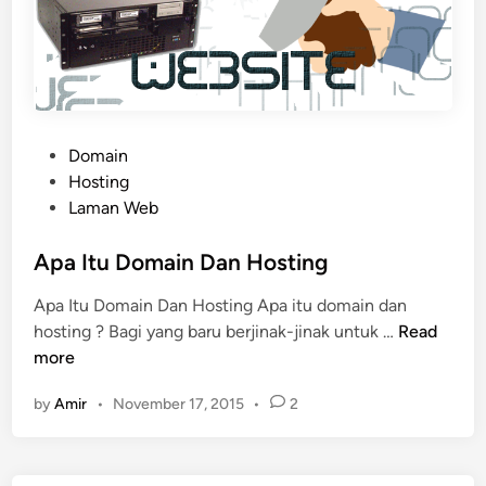
i
n
M
u
r
a
P
Domain
h
o
Hosting
G
s
Laman Web
o
t
D
e
Apa Itu Domain Dan Hosting
a
d
Apa Itu Domain Dan Hosting Apa itu domain dan
d
i
A
hosting ? Bagi yang baru berjinak-jinak untuk …
Read
d
n
p
more
y
a
by
Amir
•
November 17, 2015
•
2
I
t
u