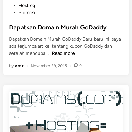
o
Hosting
e
s
Promosi
m
t
b
e
Dapatkan Domain Murah GoDaddy
a
d
y
Dapatkan Domain Murah GoDaddy Baru-baru ini, saya
i
a
ada terjumpa artikel tentang kupon GoDaddy dan
n
r
D
setelah mencuba, …
Read more
a
a
n
by
Amir
•
November 29, 2015
•
9
p
P
a
a
t
y
k
p
a
a
n
l
D
o
m
a