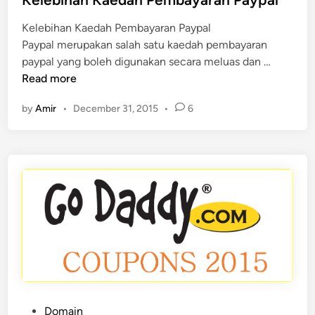
t
Kelebihan Kaedah Pembayaran Paypal
e
Paypal merupakan salah satu kaedah pembayaran
d
K
paypal yang boleh digunakan secara meluas dan …
i
e
Read more
n
l
by
Amir
•
December 31, 2015
•
6
e
b
i
h
a
n
K
a
e
d
a
h
P
Domain
P