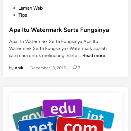
P
Laman Web
o
Tips
s
t
Apa Itu Watermark Serta Fungsinya
e
Apa Itu Watermark Serta Fungsinya Apa Itu
d
Watermark Serta Fungsinya? Watermark adalah
i
A
satu cara untuk melindungi harta …
Read more
n
p
by
Amir
•
December 13, 2015
•
7
a
I
t
u
W
a
t
e
r