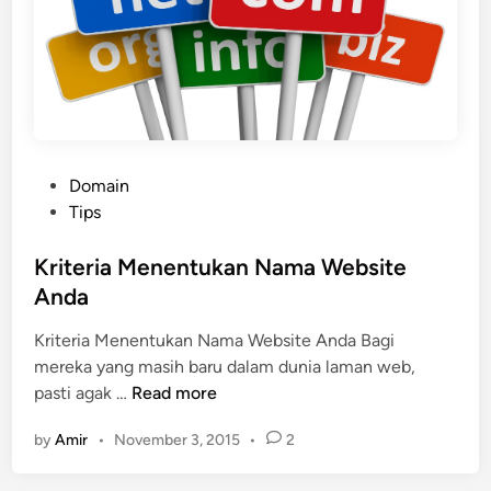
m
a
r
k
S
e
r
P
Domain
t
o
Tips
a
s
F
t
Kriteria Menentukan Nama Website
u
e
Anda
n
d
g
Kriteria Menentukan Nama Website Anda Bagi
i
s
mereka yang masih baru dalam dunia laman web,
n
i
K
pasti agak …
Read more
n
r
y
by
Amir
•
November 3, 2015
•
2
i
a
t