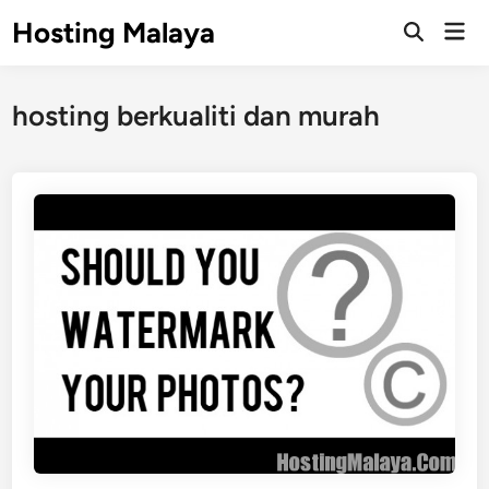
Skip
Hosting Malaya
Mai
to
Open
Men
Search
content
hosting berkualiti dan murah