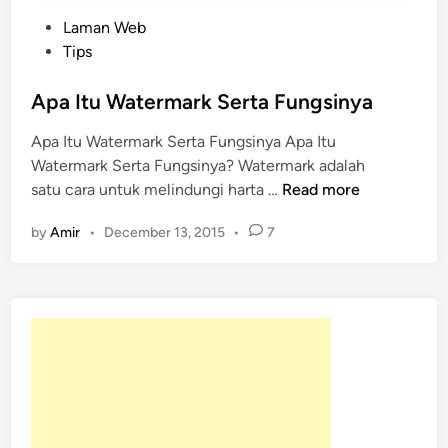
P
Laman Web
o
Tips
s
t
Apa Itu Watermark Serta Fungsinya
e
Apa Itu Watermark Serta Fungsinya Apa Itu
d
Watermark Serta Fungsinya? Watermark adalah
i
A
satu cara untuk melindungi harta …
Read more
n
p
by
Amir
•
December 13, 2015
•
7
a
I
t
u
W
a
t
e
r