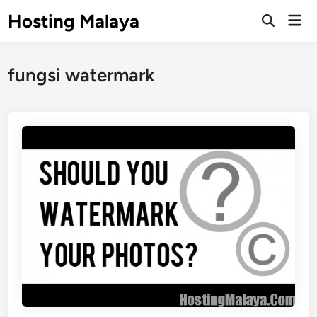
Skip
Hosting Malaya
Mai
to
Open
Men
Search
content
fungsi watermark