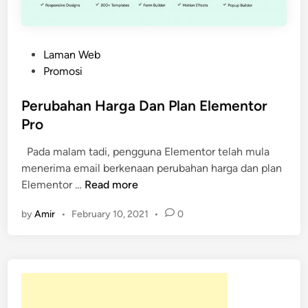
P
Laman Web
o
Promosi
s
t
Perubahan Harga Dan Plan Elementor
e
Pro
d
Pada malam tadi, pengguna Elementor telah mula
i
menerima email berkenaan perubahan harga dan plan
n
P
Elementor …
Read more
e
by
Amir
•
February 10, 2021
•
0
r
u
b
a
h
a