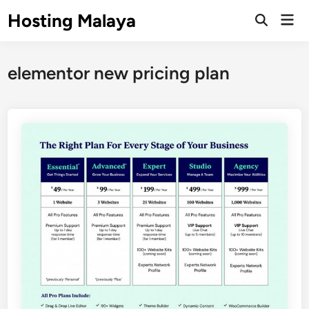
Skip
Hosting Malaya
Mai
to
Open
Men
Search
content
elementor new pricing plan