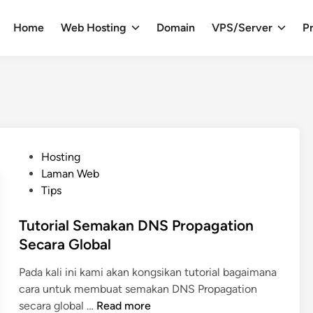
Home
Web Hosting
Domain
VPS/Server
Pr
P
Hosting
o
Laman Web
s
Tips
t
e
Tutorial Semakan DNS Propagation
d
Secara Global
i
Pada kali ini kami akan kongsikan tutorial bagaimana
n
cara untuk membuat semakan DNS Propagation
T
secara global …
Read more