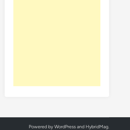
Powered by
WordPress
and
HybridMag
.