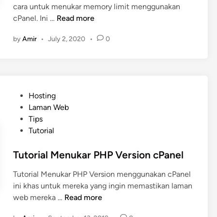
cara untuk menukar memory limit menggunakan
T
cPanel. Ini …
Read more
u
by
Amir
•
July 2, 2020
•
0
t
o
r
i
a
P
Hosting
l
o
Laman Web
M
s
Tips
e
t
Tutorial
n
e
u
d
Tutorial Menukar PHP Version cPanel
k
i
a
Tutorial Menukar PHP Version menggunakan cPanel
n
r
ini khas untuk mereka yang ingin memastikan laman
M
T
web mereka …
Read more
e
u
m