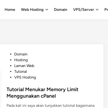
Home
Web Hosting
Domain
VPS/Server
Pr
P
Domain
o
Hosting
s
Laman Web
t
Tutorial
e
VPS Hosting
d
i
Tutorial Menukar Memory Limit
n
Menggunakan cPanel
Pada kali ini saya akan tunjukkan tutorial bagaimana