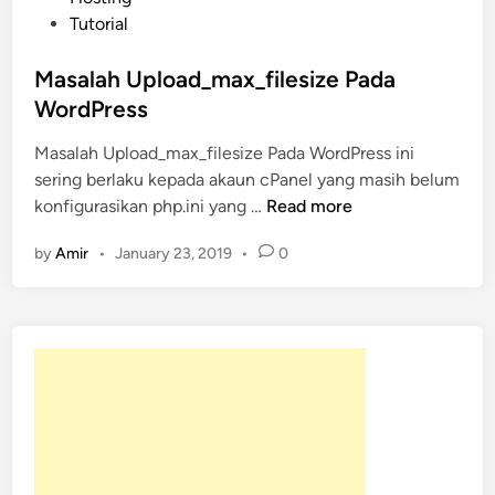
o
Tutorial
s
t
Masalah Upload_max_filesize Pada
e
WordPress
d
Masalah Upload_max_filesize Pada WordPress ini
i
sering berlaku kepada akaun cPanel yang masih belum
n
M
konfigurasikan php.ini yang …
Read more
a
by
Amir
•
January 23, 2019
•
0
s
a
l
a
h
U
p
l
o