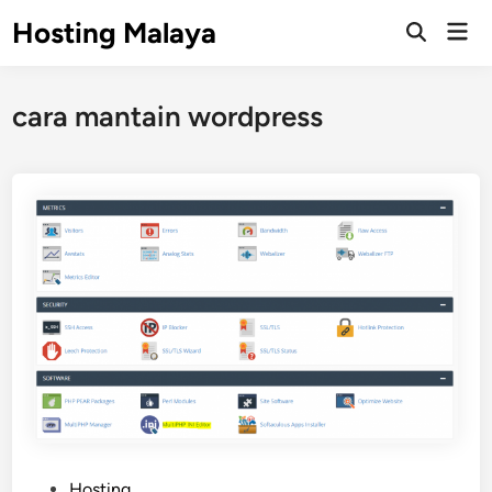
Skip
Hosting Malaya
Mai
to
Open
Men
Search
content
cara mantain wordpress
P
Hosting