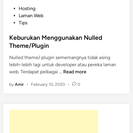
P
Hosting
o
Laman Web
s
Tips
t
e
Keburukan Menggunakan Nulled
d
Theme/Plugin
i
Nulled theme/ plugin sememangnya tidak asing
n
lebih-lebih lagi untuk developer atau pereka laman
K
web. Terdapat pelbagai …
Read more
e
by
Amir
•
February 10, 2020
•
0
b
u
r
u
k
a
n