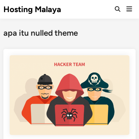
Skip
Hosting Malaya
Mai
to
Open
Men
Search
content
apa itu nulled theme