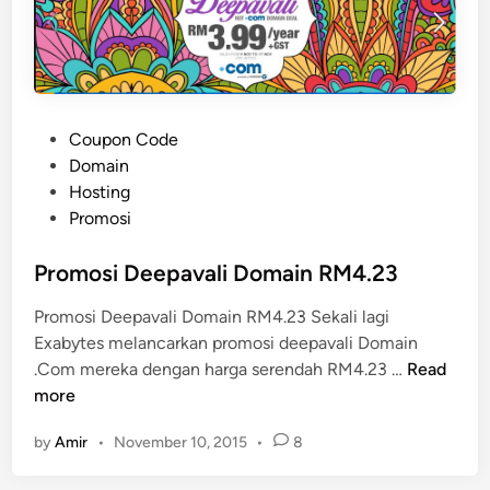
a
i
n
D
a
P
Coupon Code
n
o
Domain
H
s
Hosting
o
t
Promosi
s
e
t
d
Promosi Deepavali Domain RM4.23
i
i
n
Promosi Deepavali Domain RM4.23 Sekali lagi
n
g
Exabytes melancarkan promosi deepavali Domain
P
.Com mereka dengan harga serendah RM4.23 …
Read
r
more
o
by
Amir
•
November 10, 2015
•
8
m
o