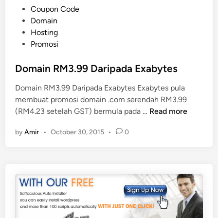
a
P
Coupon Code
n
o
Domain
N
s
Hosting
a
t
Promosi
m
e
a
d
Domain RM3.99 Daripada Exabytes
W
i
Domain RM3.99 Daripada Exabytes Exabytes pula
e
n
membuat promosi domain .com serendah RM3.99
b
D
(RM4.23 setelah GST) bermula pada …
Read more
s
o
i
by
Amir
•
October 30, 2015
•
0
m
t
a
e
i
A
n
n
R
d
M
a
3
.