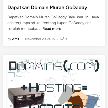
t
e
Dapatkan Domain Murah GoDaddy
d
Dapatkan Domain Murah GoDaddy Baru-baru ini, saya
i
ada terjumpa artikel tentang kupon GoDaddy dan
n
D
setelah mencuba, …
Read more
a
by
Amir
•
November 29, 2015
•
9
p
a
t
k
a
n
D
o
m
a
i
n