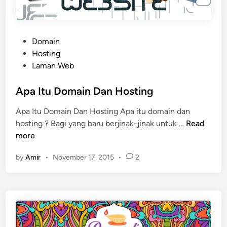
M
u
r
a
P
Domain
h
o
Hosting
G
s
Laman Web
o
t
D
e
Apa Itu Domain Dan Hosting
a
d
Apa Itu Domain Dan Hosting Apa itu domain dan
d
i
A
hosting ? Bagi yang baru berjinak-jinak untuk …
Read
d
n
p
more
y
a
by
Amir
•
November 17, 2015
•
2
I
t
u
D
o
m