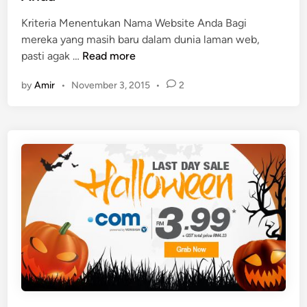
d
4
Kriteria Menentukan Nama Website Anda Bagi
i
.
mereka yang masih baru dalam dunia laman web,
n
2
K
pasti agak …
Read more
3
r
by
Amir
•
November 3, 2015
•
2
i
t
e
r
i
a
M
e
n
e
n
t
u
k