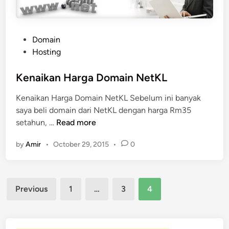
9
9
D
P
Domain
a
o
Hosting
r
s
i
t
Kenaikan Harga Domain NetKL
p
e
a
Kenaikan Harga Domain NetKL Sebelum ini banyak
d
d
saya beli domain dari NetKL dengan harga Rm35
i
a
K
setahun, …
Read more
n
E
e
x
by
Amir
•
October 29, 2015
•
0
n
a
a
b
i
y
Posts
k
Previous
1
…
3
4
t
a
pagination
e
n
s
H