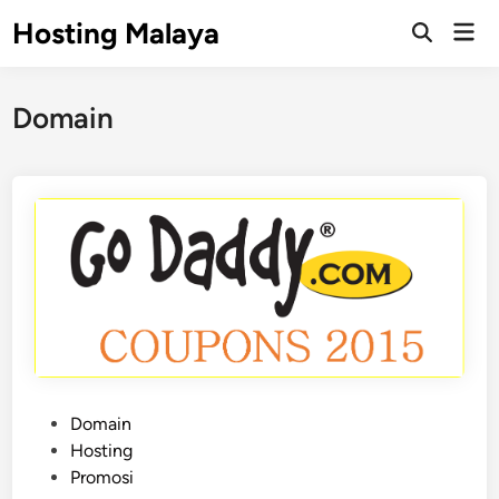
Skip
Hosting Malaya
Mai
to
Open
Men
Search
content
Domain
P
Domain
o
Hosting
s
Promosi