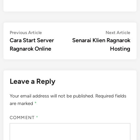
Post
Previous
Nex
Previous Article
Next Article
article:
artic
Cara Start Server
Senarai Klien Ragnarok
navigation
Ragnarok Online
Hosting
Leave a Reply
Your email address will not be published.
Required fields
are marked
*
COMMENT
*