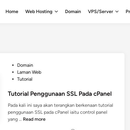
Home
Web Hosting
Domain
VPS/Server
Pr
P
Domain
o
Laman Web
s
Tutorial
t
e
Tutorial Penggunaan SSL Pada cPanel
d
Pada kali ini saya akan terangkan berkenaan tutorial
i
penggunaan SSL pada cPanel iaitu control panel
n
T
yang …
Read more
u