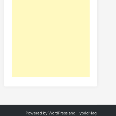
Powered by
WordPress
and
HybridMag
.