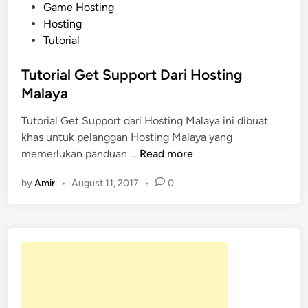
P
Game Hosting
o
Hosting
s
Tutorial
t
e
Tutorial Get Support Dari Hosting
d
Malaya
i
Tutorial Get Support dari Hosting Malaya ini dibuat
n
khas untuk pelanggan Hosting Malaya yang
T
memerlukan panduan …
Read more
u
by
Amir
•
August 11, 2017
•
0
t
o
r
i
a
l
G
e