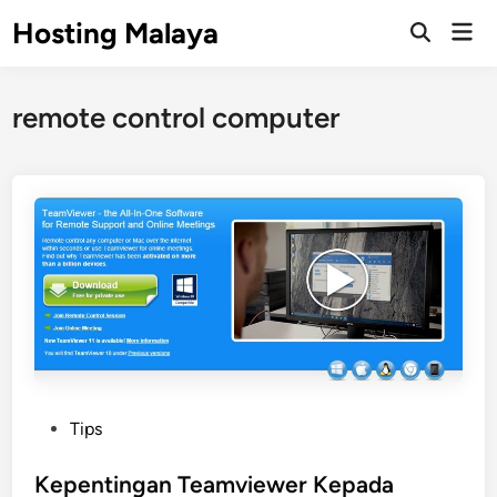
Skip
Hosting Malaya
Mai
to
Open
Men
Search
content
remote control computer
P
Tips
o
s
Kepentingan Teamviewer Kepada