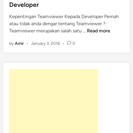
t
Developer
e
Kepentingan Teamviewer Kepada Developer Pernah
d
atau tidak anda dengar tentang Teamviewer ?
i
K
Teamviewer merupakan salah satu …
Read more
n
e
by
Amir
•
January 3, 2016
•
0
p
e
n
t
i
n
g
a
n
T
e
a
m