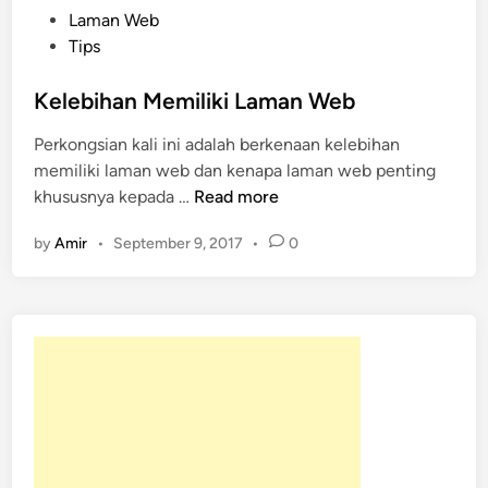
P
Laman Web
o
Tips
s
t
Kelebihan Memiliki Laman Web
e
Perkongsian kali ini adalah berkenaan kelebihan
d
memiliki laman web dan kenapa laman web penting
i
K
khususnya kepada …
Read more
n
e
by
Amir
•
September 9, 2017
•
0
l
e
b
i
h
a
n
M
e
m