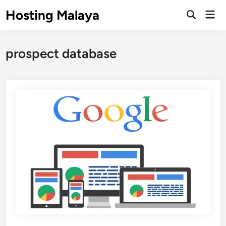
Skip
Hosting Malaya
Mai
to
Open
Men
Search
content
prospect database