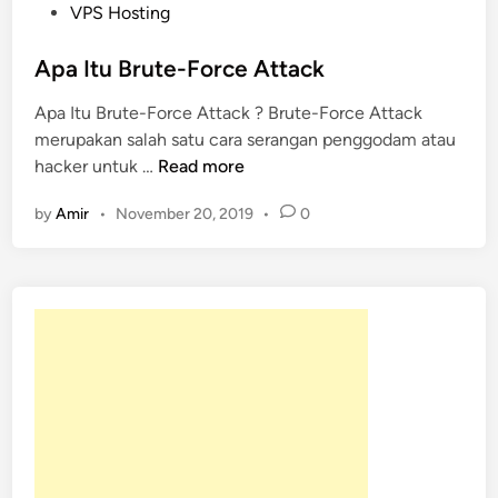
t
VPS Hosting
e
d
Apa Itu Brute-Force Attack
i
Apa Itu Brute-Force Attack ? Brute-Force Attack
n
merupakan salah satu cara serangan penggodam atau
A
hacker untuk …
Read more
p
by
Amir
•
November 20, 2019
•
0
a
I
t
u
B
r
u
t
e
-
F