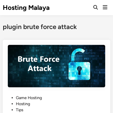
Skip
Hosting Malaya
Mai
to
Open
Men
Search
content
plugin brute force attack
P
Game Hosting
o
Hosting
s
Tips