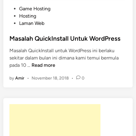
P
Game Hosting
o
Hosting
s
Laman Web
t
e
Masalah QuickInstall Untuk WordPress
d
Masalah QuickInstall untuk WordPress ini berlaku
i
sekitar dalam bulan ini dimana kami temui bermula
n
M
pada 10 …
Read more
a
by
Amir
•
November 18, 2018
•
0
s
a
l
a
h
Q
u
i