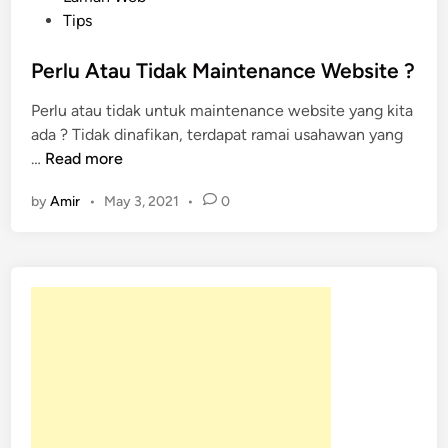
t
Tips
e
d
Perlu Atau Tidak Maintenance Website ?
i
Perlu atau tidak untuk maintenance website yang kita
n
ada ? Tidak dinafikan, terdapat ramai usahawan yang
P
…
Read more
e
by
Amir
•
May 3, 2021
•
0
r
l
u
A
t
a
u
T
i
d
a