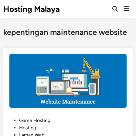
Skip
Hosting Malaya
Mai
to
Open
Men
Search
content
kepentingan maintenance website
P
Game Hosting
o
Hosting
s
Laman Web