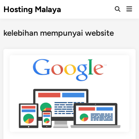
Skip
Hosting Malaya
Mai
to
Open
Men
Search
content
kelebihan mempunyai website