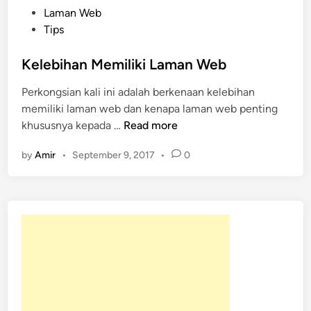
P
Laman Web
o
Tips
s
t
Kelebihan Memiliki Laman Web
e
Perkongsian kali ini adalah berkenaan kelebihan
d
memiliki laman web dan kenapa laman web penting
i
K
khususnya kepada …
Read more
n
e
by
Amir
•
September 9, 2017
•
0
l
e
b
i
h
a
n
M
e
m