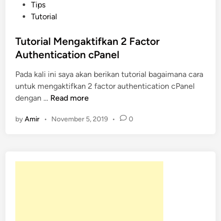
o
Tips
s
Tutorial
t
e
Tutorial Mengaktifkan 2 Factor
d
Authentication cPanel
i
Pada kali ini saya akan berikan tutorial bagaimana cara
n
untuk mengaktifkan 2 factor authentication cPanel
T
dengan …
Read more
u
by
Amir
•
November 5, 2019
•
0
t
o
r
i
a
l
M
e
n