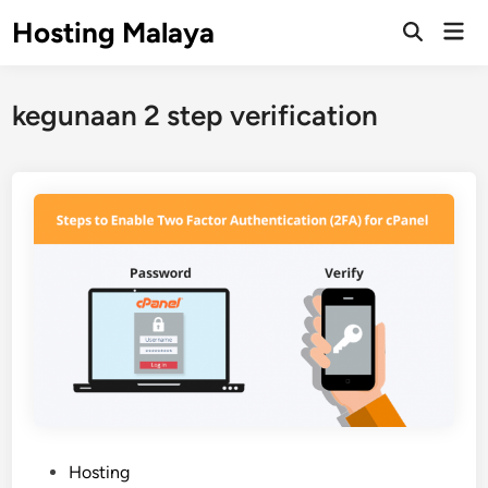
Skip
Hosting Malaya
Mai
to
Open
Men
Search
content
kegunaan 2 step verification
P
Hosting