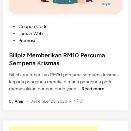
P
Coupon Code
o
Laman Web
s
Promosi
t
e
Billplz Memberikan RM10 Percuma
d
Sempena Krismas
i
Billplz memberikan RM10 percuma sempena krismas
n
kepada pengguna mereka dimana pengguna perlu
B
memasukkan coupon code yang …
Read more
i
by
Amir
•
December 25, 2020
•
0
l
l
p
l
z