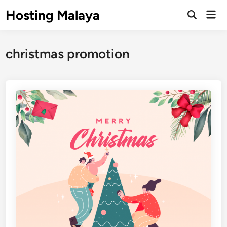
Skip
Hosting Malaya
Mai
to
Open
Men
Search
content
christmas promotion