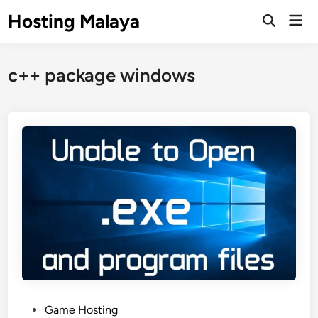
Skip
Hosting Malaya
Mai
to
Open
Men
Search
content
c++ package windows
P
Game Hosting