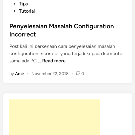
o
Tips
s
Tutorial
t
e
Penyelesaian Masalah Configuration
d
Incorrect
i
Post kali ini berkenaan cara penyelesaian masalah
n
configuration incorrect yang terjadi kepada komputer
P
sama ada PC …
Read more
e
by
Amir
•
November 22, 2018
•
0
n
y
e
l
e
s
a
i
a