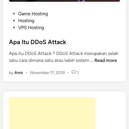
P
Game Hosting
o
Hosting
s
VPS Hosting
t
e
Apa Itu DDoS Attack
d
Apa itu DDoS Attack ? DDoS Attack merupakan salah
i
A
satu cara dimana satu atau lebih sistem …
Read more
n
p
by
Amir
•
November 17, 2019
•
1
a
I
t
u
D
D
o
S