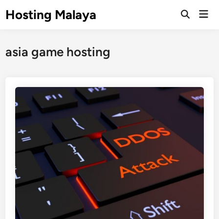
Skip
Hosting Malaya
Mai
to
Open
Men
Search
content
asia game hosting