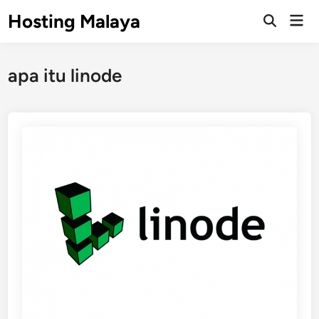
Skip
Hosting Malaya
Mai
to
Open
Men
Search
content
apa itu linode