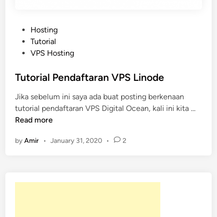
P
Hosting
o
Tutorial
s
VPS Hosting
t
e
Tutorial Pendaftaran VPS Linode
d
Jika sebelum ini saya ada buat posting berkenaan
i
T
tutorial pendaftaran VPS Digital Ocean, kali ini kita …
n
u
Read more
t
by
Amir
•
January 31, 2020
•
2
o
r
i
a
l
P
e