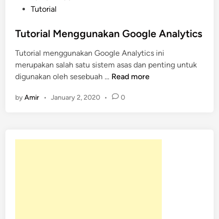
o
Tutorial
s
t
Tutorial Menggunakan Google Analytics
e
Tutorial menggunakan Google Analytics ini
d
merupakan salah satu sistem asas dan penting untuk
i
T
digunakan oleh sesebuah …
Read more
n
u
by
Amir
•
January 2, 2020
•
0
t
o
r
i
a
l
M
e
n
g
g